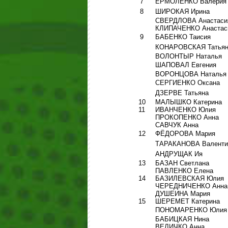
7
ЕРМОЛЕНКО Валерия
8
ШИРОКАЯ Ирина
СВЕРДЛОВА Анастаси
КЛИПАЧЕНКО Анастас
9
БАБЕНКО Таисия
КОНАРОВСКАЯ Татья
ВОЛОНТЫР Наталья
ШАПОВАЛ Евгения
ВОРОНЦОВА Наталья
СЕРГИЕНКО Оксана
ДЗЕРВЕ Татьяна
10
МАЛЫШКО Катерина
11
ИВАНЧЕНКО Юлия
ПРОКОПЕНКО Анна
САВЧУК Анна
12
ФЁДОРОВА Мария
ТАРАКАНОВА Валенти
АНДРУЩАК Ия
13
БАЗАН Светлана
ПАВЛЕНКО Елена
14
БАЗИЛЕВСКАЯ Юлия
ЧЕРЕДНИЧЕНКО Анна
ДУШЕИНА Мария
15
ШЕРЕМЕТ Катерина
ПОНОМАРЕНКО Юлия
БАБИЦКАЯ Нина
ВЕЛИЧКО Анна