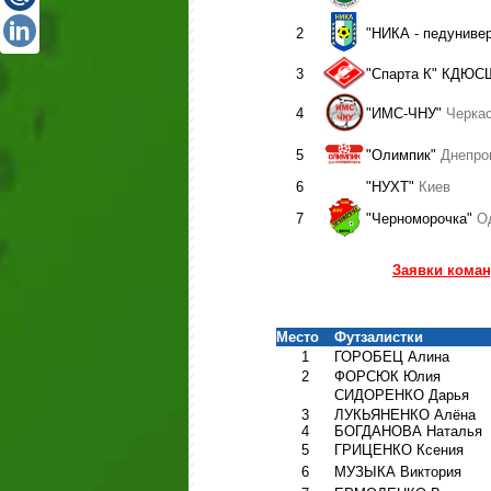
2
"НИКА - педуниве
3
"Спарта К" КДЮС
4
"ИМС-ЧНУ"
Черка
5
"Олимпик"
Днепро
6
"НУХТ"
Киев
7
"Черноморочка"
О
Заявки коман
Место
Футзалистки
1
ГОРОБЕЦ Алина
2
ФОРСЮК Юлия
СИДОРЕНКО Дарья
3
ЛУКЬЯНЕНКО Алёна
4
БОГДАНОВА Наталья
5
ГРИЦЕНКО Ксения
6
МУЗЫКА Виктория