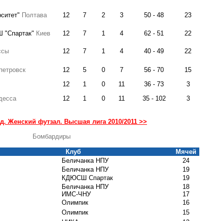
рситет"
Полтава
12
7
2
3
50 - 48
23
Ш "Спартак"
Киев
12
7
1
4
62 - 51
22
ссы
12
7
1
4
40 - 49
22
петровск
12
5
0
7
56 - 70
15
12
1
0
11
36 - 73
3
десса
12
1
0
11
35 - 102
3
д. Женский футзал. Высшая лига 2010/2011 >>
Бомбардиры
Клуб
Мячей
Беличанка НПУ
24
Беличанка НПУ
19
КДЮСШ Спартак
19
Беличанка НПУ
18
ИМС-ЧНУ
17
Олимпик
16
Олимпик
15