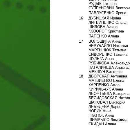
РУДЫК Татьяна
СУПРУНОВИЧ Виктори
ПАВЛУСЕНКО Ярина
16
ДУБИЦКАЯ Ирина
ЛИТВИНЕНКО Ольга
ШИЛОВА Алина
КОЗОРОГ Кристина
ПАПЕНКО Алёна
17
ВОЛОШИНА Анна
НЕРУБАЙЛО Наталья
МАРТЫНЮК Татьяна
СИДОРЕНКО Татьяна
ШУЛЬГА Анна
РЯБИКОВА Александр
НАТАЛИЧЕВА Анастас
МЕКШУН Виктория
18
ДВОРСКАЯ Антонина
МАТВИЕНКО Елена
КАРПЕНКО Алла
КИРИЛЬЧУК Алёна
ЛЕОНТЬЕВА Катерина
БЕСИДОВСКАЯ Натал
ШАПОВАЛ Виктория
ЛЕБЕДЕВА Дарья
НОРИК Анна
ГНАТЮК Анна
ШИМРЫЛО Людмила
СКИДАН Алина