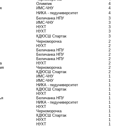
Олимпик
4
я
ИМС-ЧНУ
4
НИКА - педуниверситет
4
Беличанка НПУ
3
ИМС-ЧНУ
3
НУХТ
3
НУХТ
3
КДЮСШ Спартак
3
Черноморочка
2
НУХТ
2
Беличанка НПУ
2
Беличанка НПУ
2
Беличанка НПУ
2
а
НУХТ
2
ия
Черноморочка
2
КДЮСШ Спартак
2
ИМС-ЧНУ
1
ИМС-ЧНУ
1
НИКА - педуниверситет
1
КДЮСШ Спартак
1
НУХТ
1
ья
Беличанка НПУ
1
НИКА - педуниверситет
1
НУХТ
1
Черноморочка
1
КДЮСШ Спартак
1
НУХТ
1
НУХТ
1