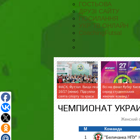
ГОСТЬОВА
ДРУЗІ САЙТУ
ПОСИЛАННЯ
УКР ТВ ОНЛАЙН
CoachingFutsal
ФАСК. Футзал. Вища ліга
Всі на фінал Кубку Киє
16/17 (жінки). Підсумки
серед студентських
свята спорту та краси
жіночих команд !
ЧЕМПИОНАТ УКРАИН
Женский 
М
Команда
1
"Беличанка НПУ"