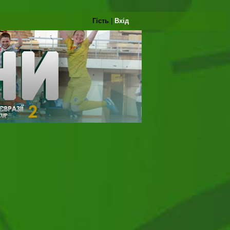
Гість
|
Вхід