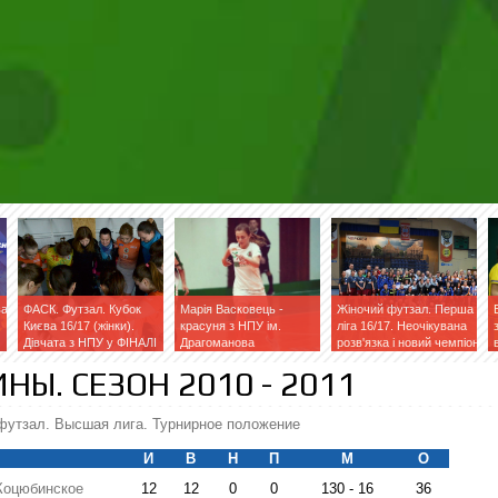
ва
ФАСК. Футзал. Кубок
Марія Васковець -
Жіночий футзал. Перша
Києва 16/17 (жінки).
красуня з НПУ ім.
ліга 16/17. Неочікувана
Дівчата з НПУ у ФІНАЛІ
Драгоманова
розв'язка і новий чемпіон
Ы. СЕЗОН 2010 - 2011
футзал. Высшая лига. Турнирное положение
И
В
Н
П
M
О
Коцюбинское
12
12
0
0
130 - 16
36