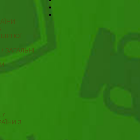
АЇНИ
В
БІРНОЇ
/ ЗАГАЛЬНІ
ТИ
17
АЇНИ З