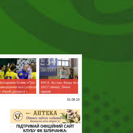
Володимир Колок: «Про
ФАСК. Футзал. Вища ліга
завершення моєї роботи
16/17 (жінки). Зміна
в збірній дізнався з
лідерів
фейсбук»
01.08.10
ПІДТРИМАЙ ОФІЦІЙНИЙ САЙТ
КЛУБУ ФК БІЛИЧАНКА: