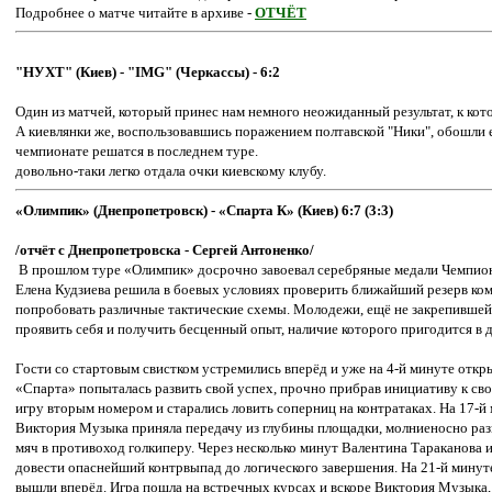
Подробнее о матче читайте в архиве -
ОТЧЁТ
"НУХТ" (Киев) - "IMG" (Черкассы) - 6:2
Один из матчей, который принес нам немного неожиданный результат, к кот
А киевлянки же, воспользовавшись поражением полтавской "Ники", обошли е
чемпионате решатся в последнем туре.
довольно-таки легко отдала очки киевскому клубу.
«Олимпик» (Днепропетровск) - «Спарта К» (Киев) 6:7 (3:3)
/отчёт с Днепропетровска - Сергей Антоненко/
В прошлом туре «Олимпик» досрочно завоевал серебряные медали Чемпион
Елена Кудзиева решила в боевых условиях проверить ближайший резерв ком
попробовать различные тактические схемы. Молодежи, ещё не закрепившей
проявить себя и получить бесценный опыт, наличие которого пригодится в 
Гости со стартовым свистком устремились вперёд и уже на 4-й минуте откры
«Спарта» попыталась развить свой успех, прочно прибрав инициативу к св
игру вторым номером и старались ловить соперниц на контратаках. На 17-й 
Виктория Музыка приняла передачу из глубины площадки, молниеносно раз
мяч в противоход голкиперу. Через несколько минут Валентина Тараканова и
довести опаснейший контрвыпад до логического завершения. На 21-й минут
вышли вперёд. Игра пошла на встречных курсах и вскоре Виктория Музыка, 