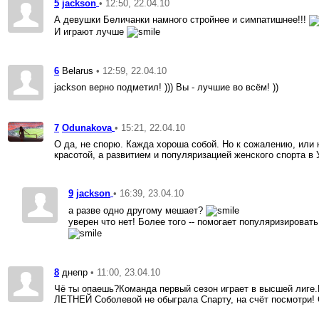
5
• 12:50, 22.04.10
jackson
А девушки Беличанки намного стройнее и симпатишнее!!!
И играют лучше
6
• 12:59, 22.04.10
Belarus
jackson верно подметил! ))) Вы - лучшие во всём! ))
7
• 15:21, 22.04.10
Odunakova
О да, не спорю. Кажда хороша собой. Но к сожалению, или 
красотой, а развитием и популяризацией женского спорта в 
9
• 16:39, 23.04.10
jackson
а разве одно другому мешает?
уверен что нет! Более того -- помогает популяризирова
8
• 11:00, 23.04.10
днепр
Чё ты опаешь?Команда первый сезон играет в высшей лиге.
ЛЕТНЕЙ Соболевой не обыграла Спарту, на счёт посмотри! 