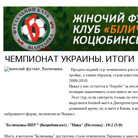
ЧЕМПИОНАТ УКРАИНЫ. ИТОГИ 
Предпоследний тур чемпионата расста
тройке, а таким образом, стали извест
2009-2010.
Накал у нас остается в "борьбе" за пос
позиции заканчивать сезон никто не хоч
Этот тур, если смотреть только по ито
выделился боевой матч в Днепропетровс
домашней арене, ну и матч в Киеве, в
набравшего форму, коллектив из Черкасс.
"Беличанка-НПУ” (Коцюбинское) - "Ника" (Полтава) - 10:2 (5:0)
Матч, в котором "Беличанка" дострочно стала чемпионом Украины и занесла 