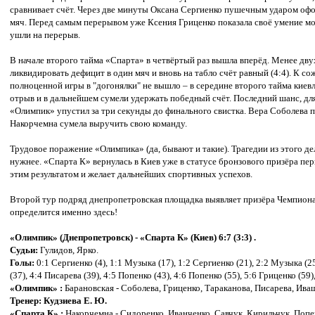
сравнивает счёт. Через две минуты Оксана Сергиенко пушечным ударом офор
мяч. Перед самым перерывом уже Ксения Гриценко показала своё умение мо
ушли на перерыв.
В начале второго тайма «Спарта» в четвёртый раз вышла вперёд. Менее дв
ликвидировать дефицит в один мяч и вновь на табло счёт равный (4:4). К с
полноценной игры в "догонялки" не вышло – в середине второго тайма кие
отрыв и в дальнейшем сумели удержать победный счёт. Последний шанс, для
«Олимпик» упустил за три секунды до финального свистка. Вера Соболева 
Накорчемна сумела выручить свою команду.
Трудовое поражение «Олимпика» (да, бывают и такие). Трагедии из этого де
нужнее. «Спарта К» вернулась в Киев уже в статусе бронзового призёра перв
этим результатом и желает дальнейших спортивных успехов.
Второй тур подряд днепропетровская площадка выявляет призёра Чемпионат
определится именно здесь!
«Олимпик» (Днепропетровск) - «Спарта К» (Киев) 6:7 (3:3) .
Судьи:
Гулидов, Ярко.
Голы:
0:1 Сергиенко (4), 1:1 Музыка (17), 1:2 Сергиенко (21), 2:2 Музыка (25
(37), 4:4 Писарева (39), 4:5 Попенко (43), 4:6 Попенко (55), 5:6 Гриценко (59
«Олимпик» :
Барановская -
Соболева, Гриценко, Тараканова, Писарева, Ива
Тренер: Кудзиева Е. Ю.
«Спарта К» :
Накорчемна - Сидоренко, Иванченко, Савчук, Кирильчук, Попен