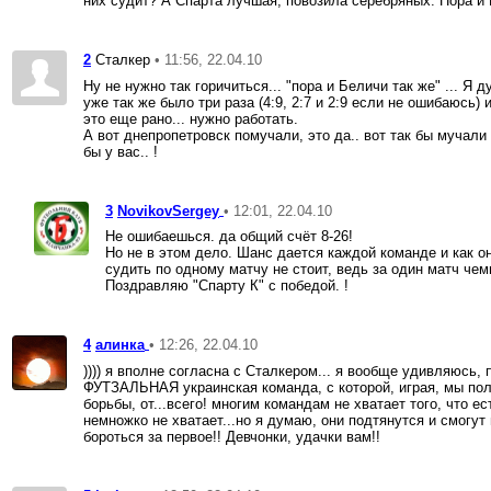
них судит? А Спарта лучшая, повозила серебряных. Пора и 
2
• 11:56, 22.04.10
Сталкер
Ну не нужно так горичиться... "пора и Беличи так же" ... Я
уже так же было три раза (4:9, 2:7 и 2:9 если не ошибаюсь)
это еще рано... нужно работать.
А вот днепропетровск помучали, это да.. вот так бы мучали
бы у вас.. !
3
• 12:01, 22.04.10
NovikovSergey
Не ошибаешься. да общий счёт 8-26!
Но не в этом дело. Шанс дается каждой команде и как он
судить по одному матчу не стоит, ведь за один матч че
Поздравляю "Спарту К" с победой. !
4
• 12:26, 22.04.10
алинка
)))) я вполне согласна с Сталкером... я вообще удивляюсь, 
ФУТЗАЛЬНАЯ украинская команда, с которой, играя, мы пол
борьбы, от...всего! многим командам не хватает того, что е
немножко не хватает...но я думаю, они подтянутся и смогу
бороться за первое!! Девчонки, удачки вам!!