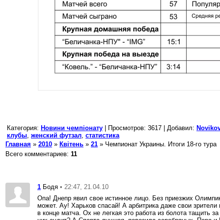
Категория
:
Новини чемпіонату
|
Просмотров
: 3617 |
Добавил
:
Noviko
клубы
,
женский футзал
,
статистика
Главная
»
2010
»
Квітень
»
21
» Чемпионат Украины. Итоги 18-го тура
Всего комментариев
:
11
1
• 22:47, 21.04.10
Бодя
Опа! Днепр явил свое истинное лицо. Без приезжих Олимпи
может. Ау! Харьков спасай! А арбитрика даже свои зрители
в конце матча. Ох не легкая это работа из болота тащить за