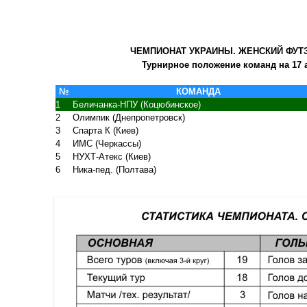
ЧЕМПИОНАТ УКРАИНЫ. ЖЕНСКИЙ ФУТЗА
Турнирное положение команд на 17 а
№
КОМАНДА
1
Беличанка-НПУ (Коцюбинское)
2
Олимпик (Днепропетровск)
3
Спарта К (Киев)
4
ИМС (Черкассы)
5
НУХТ-Атекс (Киев)
6
Ника-пед. (Полтава)