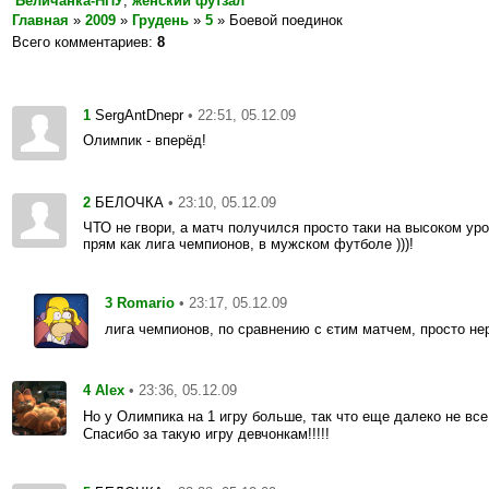
Беличанка-НПУ
,
женский футзал
Главная
»
2009
»
Грудень
»
5
» Боевой поединок
Всего комментариев
:
8
1
• 22:51, 05.12.09
SergAntDnepr
Олимпик - вперёд!
2
• 23:10, 05.12.09
БЕЛОЧКА
ЧТО не гвори, а матч получился просто таки на высоком уровне!
прям как лига чемпионов, в мужском футболе )))!
3
• 23:17, 05.12.09
Romario
лига чемпионов, по сравнению с єтим матчем, просто не
4
• 23:36, 05.12.09
Alex
Но у Олимпика на 1 игру больше, так что еще далеко не вс
Спасибо за такую игру девчонкам!!!!!