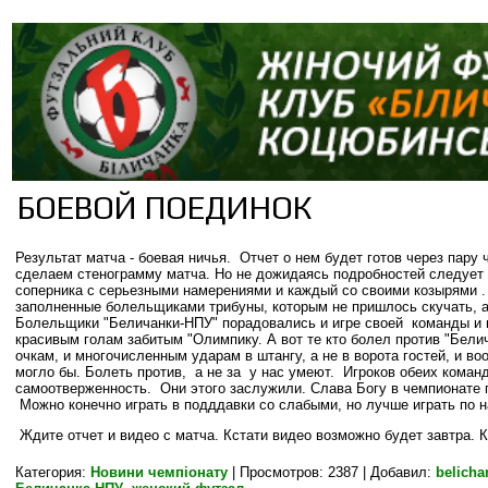
БОЕВОЙ ПОЕДИНОК
Результат матча - боевая ничья. Отчет о нем будет готов через пару
сделаем стенограмму матча. Но не дожидаясь подробностей следует 
соперника с серьезными намерениями и каждый со своими козырями .
заполненные болельщиками трибуны, которым не пришлось скучать, а
Болельщики "Беличанки-НПУ" порадовались и игре своей команды и
красивым голам забитым "Олимпику. А вот те кто болел против "Бели
очкам, и многочисленным ударам в штангу, а не в ворота гостей, и во
могло бы. Болеть против, а не за у нас умеют. Игроков обеих коман
самоотверженность. Они этого заслужили. Слава Богу в чемпионате п
Можно конечно играть в подддавки со слабыми, но лучше играть по 
Ждите отчет и видео с матча. Кстати видео возможно будет завтра. К
Категория
:
Новини чемпіонату
|
Просмотров
: 2387 |
Добавил
:
belicha