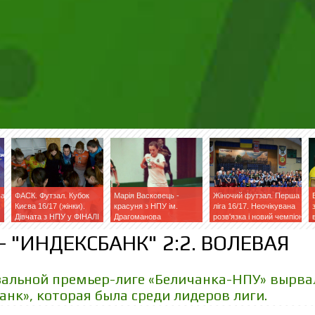
ва
ФАСК. Футзал. Кубок
Марія Васковець -
Жіночий футзал. Перша
Києва 16/17 (жінки).
красуня з НПУ ім.
ліга 16/17. Неочікувана
Дівчата з НПУ у ФІНАЛІ
Драгоманова
розв'язка і новий чемпіон
- "ИНДЕКСБАНК" 2:2. ВОЛЕВАЯ
тзальной премьер-лиге «Беличанка-НПУ» вырва
нк», которая была среди лидеров лиги.