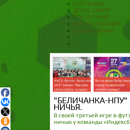
ГОСТЬОВА
ДРУЗІ САЙТУ
ПОСИЛАННЯ
УКР ТВ ОНЛАЙН
CoachingFutsal
ФАСК. Футзал. Вища ліга
Всі на фінал Кубку Киє
16/17 (жінки). Підсумки
серед студентських
свята спорту та краси
жіночих команд !
"БЕЛИЧАНКА-НПУ" 
НИЧЬЯ.
В своей третьей игре в фу
ничью у команды «Индексба