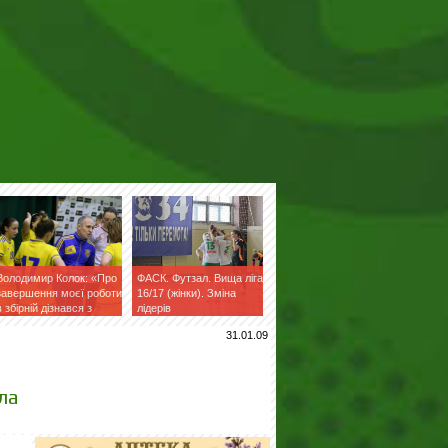
Володимир Колок: «Про
ФАСК. Футзал. Вища ліга
завершення моєї роботи
16/17 (жінки). Зміна
в збірній дізнався з
лідерів
фейсбук»
31.01.09
ла