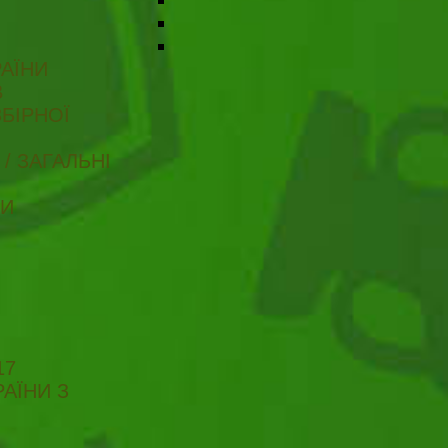
АЇНИ
В
БІРНОЇ
/ ЗАГАЛЬНІ
ТИ
17
АЇНИ З