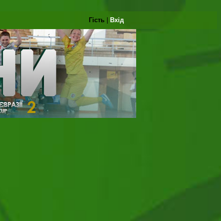
Гість
|
Вхід