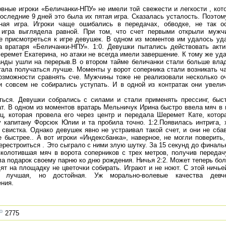
вные игроки «Беличанки-НПУ» не имели той свежести и легкости , кот
оследние 9 дней это была их пятая игра. Сказалась усталость. Поэтом
ная игра. Игроки чаще ошибались в передачах, обводке, не так о
 игра выглядела равной. При том, что счет первыми открыли мужч
е присмотреться к игре девушек. В одном из моментов им удалось уд
 вратаря «Беличанки-НПУ». 1:0. Девушки пытались действовать акти
ремет Екатерина, но атаки не всегда имели завершение. К тому же уд
манды ушли на перерыв.В о втором тайме беличанки стали больше вла
тала получаться лучше. Моменты у ворот соперника стали возникать ч
озможности сравнять сче. Мужчины тоже не реализовали несколько о
 совсем не собирались уступать. И в одной из контратак они увели
ься. Девушки собрались с силами и стали применять прессинг, быс
тат. В одном из моментов вратарь Мельничук Ирина быстро ввела мяч в 
, которая провела его через центр и передала Шеремет Кате, котор
 капитану Форсюк Юлии и та пробила точно. 1:2.Появилась интрига, 
свистка. Однако девушек явно не устраивал такой счет, и они не сба
 быстрее.. А вот игроки «Индексбанка», наверное, не могли поверить,
перестроиться . Это сыграло с ними злую шутку. За 15 секунд до финаль
вколотившая мяч в ворота соперников с трех метров, получив передач
ла подарок своему парню ко дню рождения. Ничья 2:2. Может теперь бо
ят на площадку не цветочки собирать. Играют и не ноют. С этой ничье
 лучшая, но достойная. Уж морально-волевые качества девче
ения.
2775