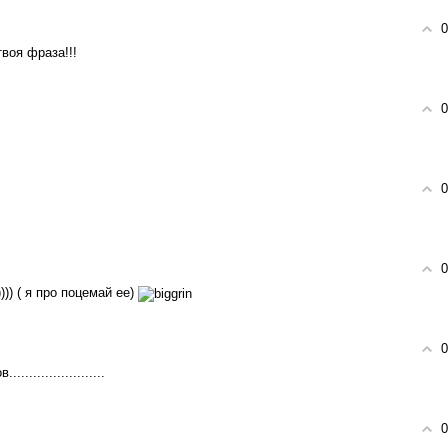
0
воя фраза!!!
0
0
0
)))) ( я про поцемай ее)
0
....................
0