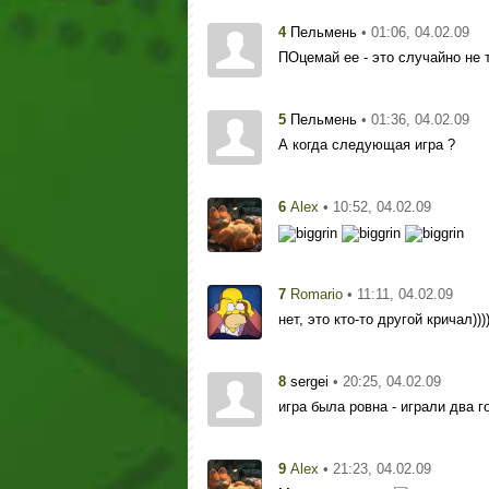
4
• 01:06, 04.02.09
Пельмень
ПОцемай ее - это случайно не т
5
• 01:36, 04.02.09
Пельмень
А когда следующая игра ?
6
• 10:52, 04.02.09
Alex
7
• 11:11, 04.02.09
Romario
нет, это кто-то другой кричал)))
8
• 20:25, 04.02.09
sergei
игра была ровна - играли два гов....
9
• 21:23, 04.02.09
Alex