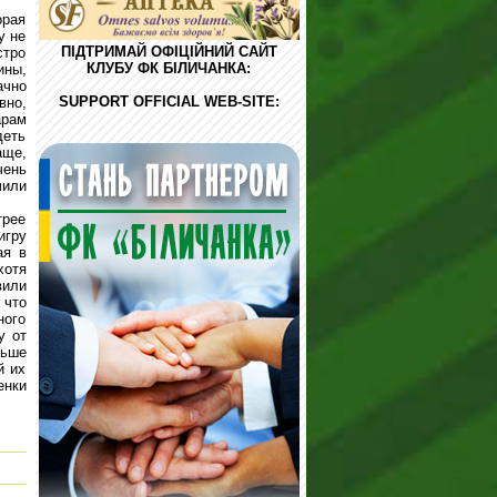
орая
у не
ПІДТРИМАЙ ОФІЦІЙНИЙ САЙТ
стро
КЛУБУ ФК БІЛИЧАНКА:
ины,
ачно
SUPPORT OFFICIAL WEB-SITE:
вно,
арам
деть
аще,
чень
чили
трее
игру
ая в
хотя
вили
 что
ного
у от
льше
й их
нки