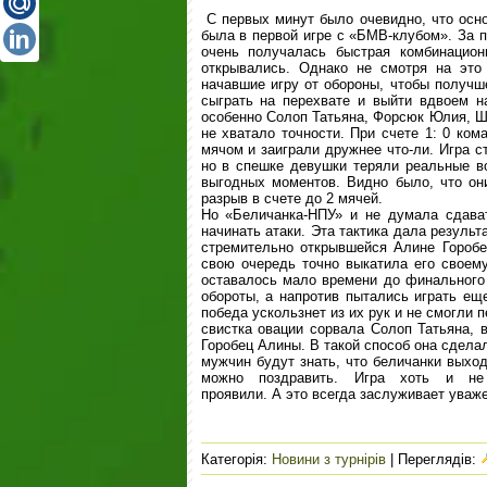
С первых минут было очевидно, что осно
была в первой игре с «БМВ-клубом». За п
очень получалась быстрая комбинацион
открывались. Однако не смотря на это
начавшие игру от обороны, чтобы получш
сыграть на перехвате и выйти вдвоем на
особенно Солоп Татьяна, Форсюк Юлия, Ше
не хватало точности. При счете 1: 0 ко
мячом и заиграли дружнее что-ли. Игра с
но в спешке девушки теряли реальные в
выгодных моментов. Видно было, что они
разрыв в счете до 2 мячей.
Но «Беличанка-НПУ» и не думала сдават
начинать атаки. Эта тактика дала резуль
стремительно открывшейся Алине Горобец
свою очередь точно выкатила его своему
оставалось мало времени до финального 
обороты, а напротив пытались играть еще
победа ускользнет из их рук и не смогли 
свистка овации сорвала Солоп Татьяна, 
Горобец Алины. В такой способ она сдела
мужчин будут знать, что беличанки выход
можно поздравить. Игра хоть и не
проявили. А это всегда заслуживает уваж
Категорія
:
Новини з турнірів
|
Переглядів
: