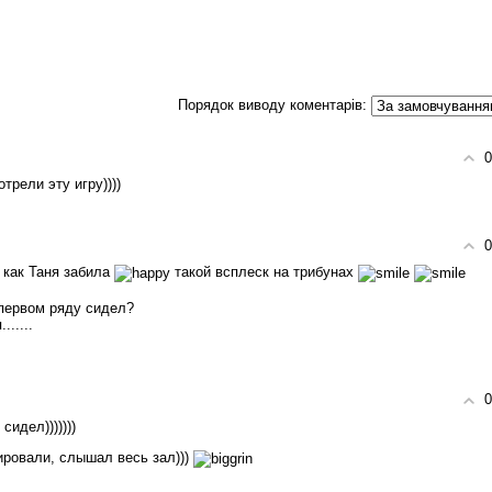
Порядок виводу коментарів:
0
рели эту игру))))
0
 как Таня забила
такой всплеск на трибунах
 первом ряду сидел?
.....
0
сидел)))))))
ировали, слышал весь зал)))