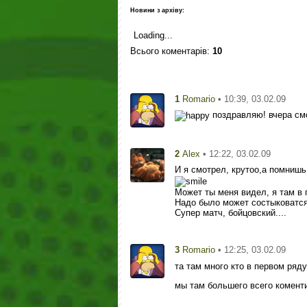
Новини з архіву:
Loading...
Всього коментарів
:
10
1
• 10:39, 03.02.09
Romario
поздравляю! вчера смот
2
• 12:22, 03.02.09
Alex
И я смотрел, крутоо,а помнишь
Может ты меня видел, я там в
Надо было может состыковатся..
Супер матч, бойцовский....
3
• 12:25, 03.02.09
Romario
та там много кто в первом ряду 
мы там большего всего комент