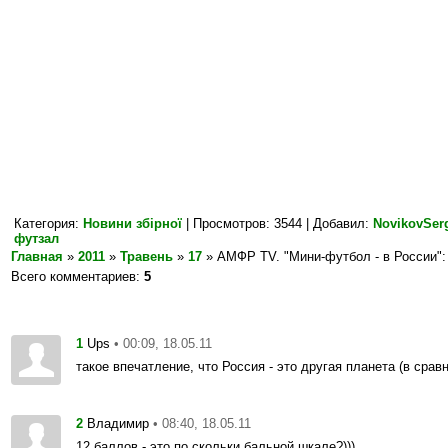
Категория
:
Новини збірної
|
Просмотров
: 3544 |
Добавил
:
NovikovSer
футзал
Главная
»
2011
»
Травень
»
17
» AМФР TV. "Мини-футбол - в России"
Всего комментариев
:
5
1
• 00:09, 18.05.11
Ups
такое впечатление, что Россия - это другая планета (в срав
2
• 08:40, 18.05.11
Владимир
12 баллов - это по скольки бальной шкале?)))