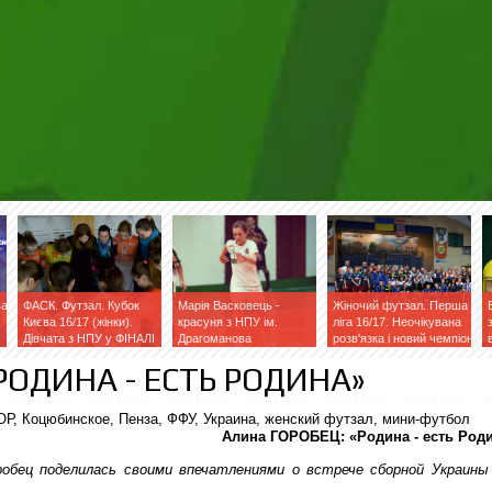
ва
ФАСК. Футзал. Кубок
Марія Васковець -
Жіночий футзал. Перша
Києва 16/17 (жінки).
красуня з НПУ ім.
ліга 16/17. Неочікувана
Дівчата з НПУ у ФІНАЛІ
Драгоманова
розв'язка і новий чемпіон
РОДИНА - ЕСТЬ РОДИНА»
Алина ГОРОБЕЦ: «Родина - есть Род
робец
поделилась своими впечатлениями о встрече сборной Украины