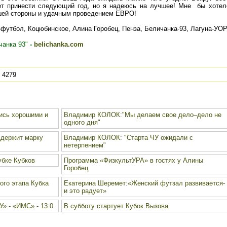
ет принести следующий год, но я надеюсь на лучшее! Мне бы хотел
ошей стороны и удачным проведением ЕВРО!
анка 93"
-
belichanka.com
4279
ись хорошими и
Владимир КОЛОК:"Мы делаем свое дело–дело не
одного дня"
держит марку
Владимир КОЛОК: "Старта ЧУ ожидали с
нетерпением"
убке Кубков
Программа «ФизкультУРА» в гостях у Алины
Горобец
ого этапа Кубка
Екатерина Шеремет:«Женский футзал развивается-
и это радует»
У» - «ИМС» - 13:0
В субботу стартует Кубок Вызова.