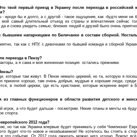
Это твой первый приезд в Украину после перехода в российский 
ия?
 - вроде бы и долго, а с другой - такое ощущение, как -будто меня не 
о мой самый длительный отъезд из страны и впечатления сейчас то
, да и снова увидеть семью, близких людей и друзей было очень приятно
и бывшими напарницами по Беличанке в составе сборной. Ностал
риятно, так как с НПУ, с девочками по бывшей команде и сборной Украи
ле переезда в Пензу?
акторы, а я сама и моя жизненная позиция остались прежними.
Пензы?
и, которые там живут. В Пензе немало церквей, но та, которую я посе
ня приняли хорошо, там очень добрые, мудрые и хорошие люди, среди
тся, в любой церкви, где есть христиане, которые искренне верят в Б
м из главных функционеров в области развития детского и женс
 игрок, а что будет дальше - посмотрим. Некие планы и мечты на буд
ре спорта.
 европейского 2012 года?
ие, но так как Украина впервые будет принимать у себя Чемпионат Евр
то будет что-то новое и незабываемое! Не хотелось бы стоять в стор
 в это событие. От 2012 года ожидать можно чего угодно. Вокруг всё