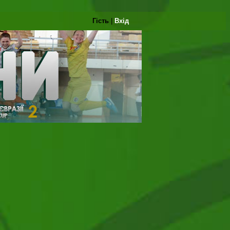
Гість
|
Вхід