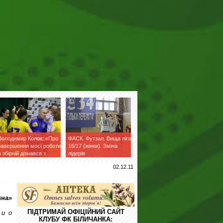
Володимир Колок: «Про
ФАСК. Футзал. Вища ліга
завершення моєї роботи
16/17 (жінки). Зміна
в збірній дізнався з
лідерів
фейсбук»
02.12.11
ина»
ПІДТРИМАЙ ОФІЦІЙНИЙ САЙТ
 и о
КЛУБУ ФК БІЛИЧАНКА: