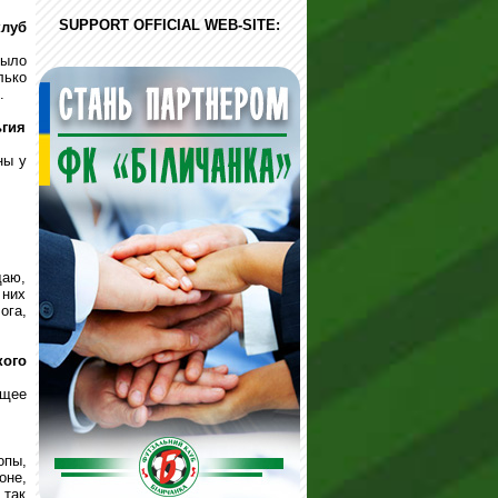
SUPPORT OFFICIAL WEB-SITE:
клуб
было
лько
.
ьгия
ны у
щаю,
 них
ога,
кого
ущее
опы,
оне,
 так