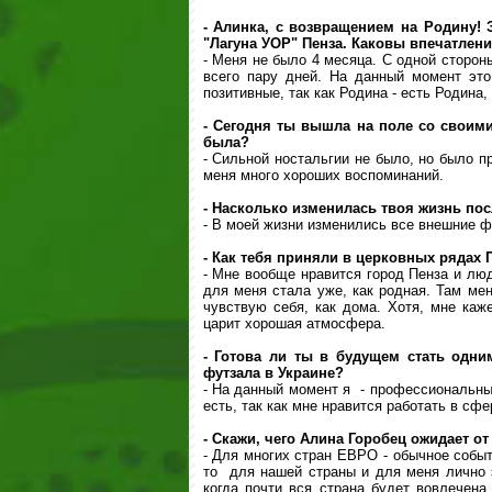
- Алинка, с возвращением на Родину! 
"Лагуна УОР" Пенза. Каковы впечатлен
- Меня не было 4 месяца. С одной стороны
всего пару дней. На данный момент эт
позитивные, так как Родина - есть Родина
- Сегодня ты вышла на поле со своим
была?
- Сильной ностальгии не было, но было п
меня много хороших воспоминаний.
- Насколько изменилась твоя жизнь пос
- В моей жизни изменились все внешние ф
- Как тебя приняли в церковных рядах 
- Мне вообще нравится город Пенза и люд
для меня стала уже, как родная. Там ме
чувствую себя, как дома. Хотя, мне каже
царит хорошая атмосфера.
- Готова ли ты в будущем стать одни
футзала в Украине?
- На данный момент я - профессиональный
есть, так как мне нравится работать в сфе
- Скажи, чего Алина Горобец ожидает от
- Для многих стран ЕВРО - обычное событ
то для нашей страны и для меня лично э
когда почти вся страна будет вовлечена