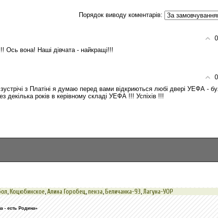
Порядок виводу коментарів:
0
! Ось вона! Наші дівчата - найкращі!!!
0
 зустрічі з Платіні я думаю перед вами відкриються любі двері УЕФА - б
 декілька років в керівному складі УЕФА !!! Успіхів !!!
бол
,
Коцюбинское
,
Алина Горобец
,
пенза
,
Беличанка-93
,
Лагуна-УОР
 - есть Родина»