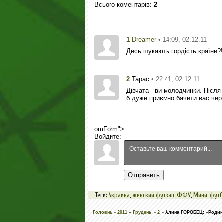
Всього коментарів
:
2
1
• 14:09, 02.12.11
Dreamer
Десь шукають гордість країни?!!
2
• 22:41, 02.12.11
Тарас
Дівчата - ви молодчинки. Після
б дуже приємно бачити вас через
omForm">
Войдите:
Отправить
Теги
:
Украина
,
женский футзал
,
ФФУ
,
Мини-фут
Головна
»
2011
»
Грудень
»
2
» Алина ГОРОБЕЦ: «Родина