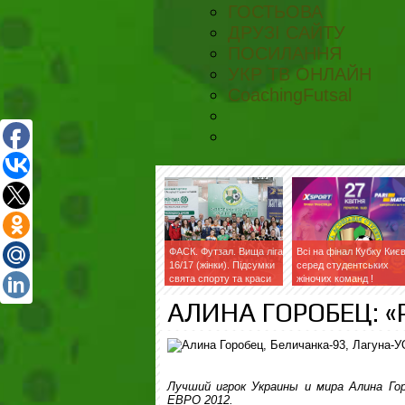
ГОСТЬОВА
ДРУЗІ САЙТУ
ПОСИЛАННЯ
УКР ТВ ОНЛАЙН
CoachingFutsal
ФАСК. Футзал. Вища ліга
Всі на фінал Кубку Киє
16/17 (жінки). Підсумки
серед студентських
свята спорту та краси
жіночих команд !
АЛИНА ГОРОБЕЦ: «
Лучший игрок Украины и мира Алина Го
ЕВРО 2012.