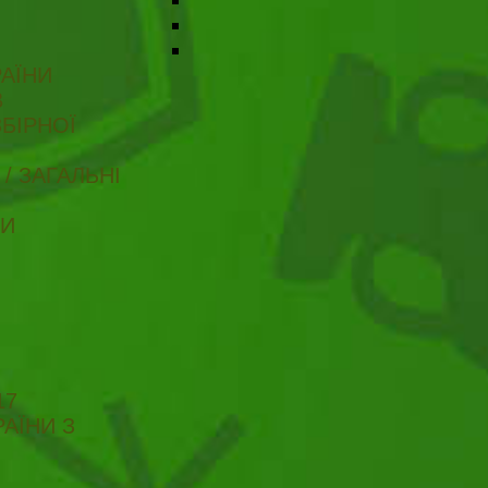
АЇНИ
В
БІРНОЇ
/ ЗАГАЛЬНІ
ТИ
17
АЇНИ З