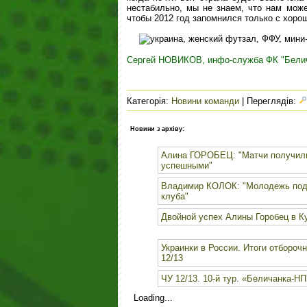
нестабильно, мы не знаем, что нам мож
чтобы 2012 год запомнился только с хор
Сергей НОВИКОВ, инфо-служба ФК "Белич
Категорія
:
Новини команди
|
Переглядів
:
Новини з архіву:
Алина ГОРОБЕЦ: "Матчи получил
успешными"
Владимир КОЛОК: "Молодежь под
клуба"
Двойной успех Алины Горобец в К
Украинки в России. Итоги отборочн
12/13
ЧУ 12/13. 10-й тур. «Беличанка-НП
Loading...