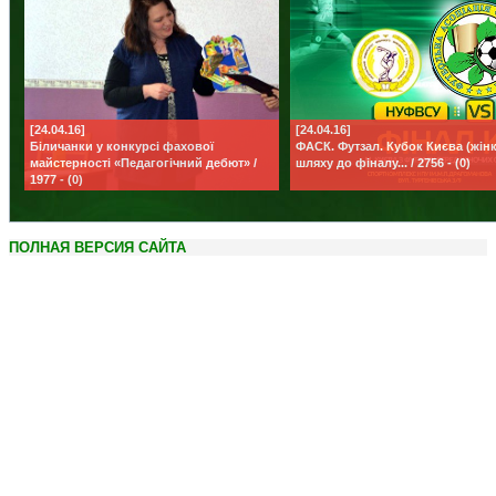
[24.04.16]
[24.04.16]
Біличанки у конкурсі фахової
ФАСК. Футзал. Кубок Києва (жінк
майстерності «Педагогічний дебют» /
шляху до фіналу... / 2756 - (0)
1977 - (0)
ПОЛНАЯ ВЕРСИЯ САЙТА