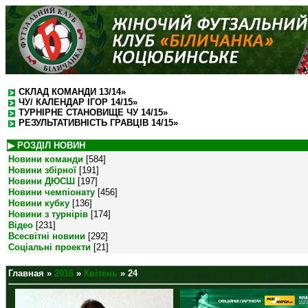
СКЛАД КОМАНДИ 13/14»
ЧУ/ КАЛЕНДАР ІГОР 14/15»
ТУРНІРНЕ СТАНОВИЩЕ ЧУ 14/15»
РЕЗУЛЬТАТИВНІСТЬ ГРАВЦІВ 14/15»
▶ РОЗДІЛ НОВИН
Новини команди
[584]
Новини збірної
[191]
Новини ДЮСШ
[197]
Новини чемпіонату
[456]
Новини кубку
[136]
Новини з турнірів
[174]
Відео
[231]
Всесвітні новини
[292]
Соціальні проекти
[21]
Главная
»
2016
»
Квітень
»
24