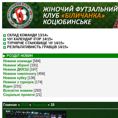
СКЛАД КОМАНДИ 13/14»
ЧУ/ КАЛЕНДАР ІГОР 14/15»
ТУРНІРНЕ СТАНОВИЩЕ ЧУ 14/15»
РЕЗУЛЬТАТИВНІСТЬ ГРАВЦІВ 14/15»
▶ РОЗДІЛ НОВИН
Новини команди
[584]
Новини збірної
[191]
Новини ДЮСШ
[197]
Новини чемпіонату
[456]
Новини кубку
[136]
Новини з турнірів
[174]
Відео
[231]
Всесвітні новини
[292]
Соціальні проекти
[21]
Главная
»
2015
»
Червень
»
18