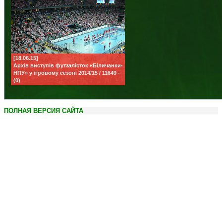
[18.06.15]
Архів виступів футзалісток «Біличанки-
НПУ» у ігровому сезоні 2014/15 / 11649 -
(0)
ПОЛНАЯ ВЕРСИЯ САЙТА