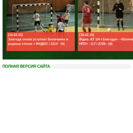
[16.02.15]
[16.02.15]
Злагода снова уступает Беличанке в
Відео. КУ 1/4 «Злагода» - «Білич
родных стенах + ВИДЕО / 2214 - (0)
НПУ» - 3:7 / 2729 - (0)
ПОЛНАЯ ВЕРСИЯ САЙТА