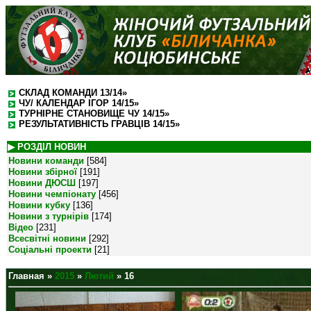
СКЛАД КОМАНДИ 13/14»
ЧУ/ КАЛЕНДАР ІГОР 14/15»
ТУРНІРНЕ СТАНОВИЩЕ ЧУ 14/15»
РЕЗУЛЬТАТИВНІСТЬ ГРАВЦІВ 14/15»
▶ РОЗДІЛ НОВИН
Новини команди
[584]
Новини збірної
[191]
Новини ДЮСШ
[197]
Новини чемпіонату
[456]
Новини кубку
[136]
Новини з турнірів
[174]
Відео
[231]
Всесвітні новини
[292]
Соціальні проекти
[21]
Главная
»
2015
»
Лютий
»
16