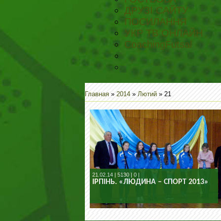
ДРУЗІ САЙТУ
ПОСИЛАННЯ
УКР ТВ ОНЛАЙН
CoachingFutsal
Главная
»
2014
»
Лютий
»
21
21.02.14 | 5130 | 0 |
ІРПІНЬ. «ЛЮДИНА – СПОРТ 2013»