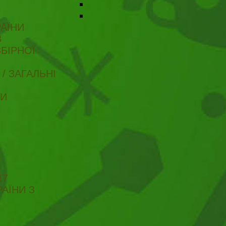
АЇНИ
В
БІРНОЇ
/ ЗАГАЛЬНІ
ТИ
17
АЇНИ З