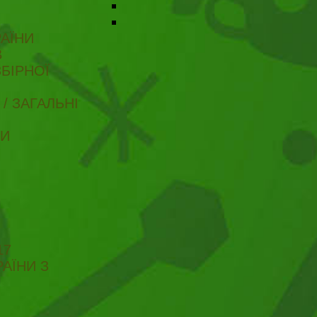
АЇНИ
В
БІРНОЇ
/ ЗАГАЛЬНІ
ТИ
17
АЇНИ З