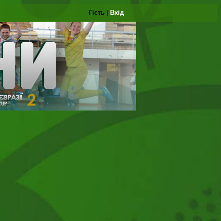
Гість
|
Вхід