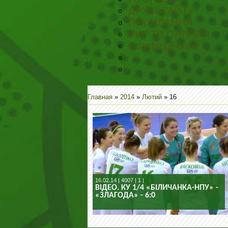
ДРУЗІ САЙТУ
ПОСИЛАННЯ
УКР ТВ ОНЛАЙН
CoachingFutsal
Главная
»
2014
»
Лютий
»
16
16.02.14 | 4007 | 1 |
ВІДЕО. КУ 1/4 «БІЛИЧАНКА-НПУ» -
«ЗЛАГОДА» - 6:0