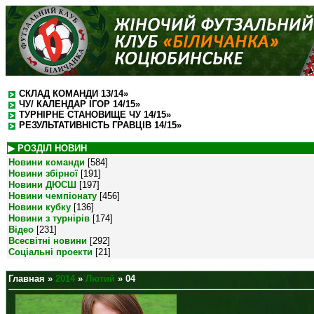
СКЛАД КОМАНДИ 13/14»
ЧУ/ КАЛЕНДАР ІГОР 14/15»
ТУРНІРНЕ СТАНОВИЩЕ ЧУ 14/15»
РЕЗУЛЬТАТИВНІСТЬ ГРАВЦІВ 14/15»
▶ РОЗДІЛ НОВИН
Новини команди
[584]
Новини збірної
[191]
Новини ДЮСШ
[197]
Новини чемпіонату
[456]
Новини кубку
[136]
Новини з турнірів
[174]
Відео
[231]
Всесвітні новини
[292]
Соціальні проекти
[21]
Главная
»
2014
»
Лютий
»
04