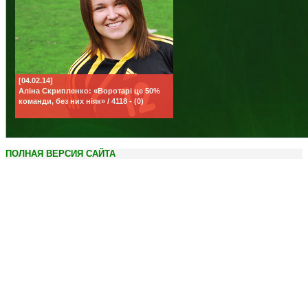
[04.02.14]
Аліна Скрипленко: «Воротарі це 50%
команди, без них ніяк» / 4118 - (0)
ПОЛНАЯ ВЕРСИЯ САЙТА