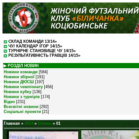
СКЛАД КОМАНДИ 13/14»
ЧУ/ КАЛЕНДАР ІГОР 14/15»
ТУРНІРНЕ СТАНОВИЩЕ ЧУ 14/15»
РЕЗУЛЬТАТИВНІСТЬ ГРАВЦІВ 14/15»
▶ РОЗДІЛ НОВИН
Новини команди
[584]
Новини збірної
[191]
Новини ДЮСШ
[197]
Новини чемпіонату
[456]
Новини кубку
[136]
Новини з турнірів
[174]
Відео
[231]
Всесвітні новини
[292]
Соціальні проекти
[21]
Главная
»
2014
»
Січень
»
01