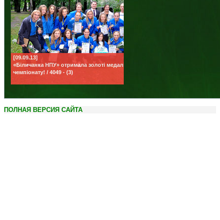
[09.09.13]
«Біличанка НПУ» отримала золоті медалі
чемпіонату! / 4049 - (3)
ПОЛНАЯ ВЕРСИЯ САЙТА