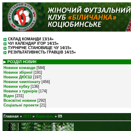
СКЛАД КОМАНДИ 13/14»
ЧУ/ КАЛЕНДАР ІГОР 14/15»
ТУРНІРНЕ СТАНОВИЩЕ ЧУ 14/15»
РЕЗУЛЬТАТИВНІСТЬ ГРАВЦІВ 14/15»
▶ РОЗДІЛ НОВИН
Новини команди
[584]
Новини збірної
[191]
Новини ДЮСШ
[197]
Новини чемпіонату
[456]
Новини кубку
[136]
Новини з турнірів
[174]
Відео
[231]
Всесвітні новини
[292]
Соціальні проекти
[21]
Главная
»
2013
»
Вересень
»
09