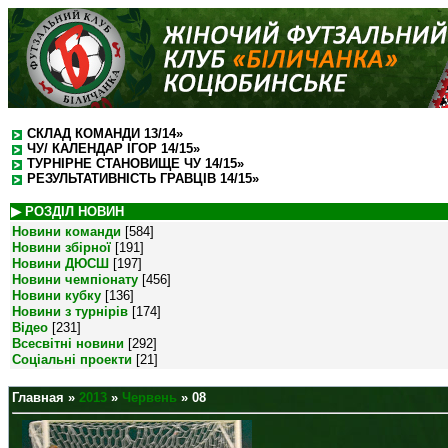
СКЛАД КОМАНДИ 13/14»
ЧУ/ КАЛЕНДАР ІГОР 14/15»
ТУРНІРНЕ СТАНОВИЩЕ ЧУ 14/15»
РЕЗУЛЬТАТИВНІСТЬ ГРАВЦІВ 14/15»
▶ РОЗДІЛ НОВИН
Новини команди
[584]
Новини збірної
[191]
Новини ДЮСШ
[197]
Новини чемпіонату
[456]
Новини кубку
[136]
Новини з турнірів
[174]
Відео
[231]
Всесвітні новини
[292]
Соціальні проекти
[21]
Главная
»
2013
»
Червень
»
08