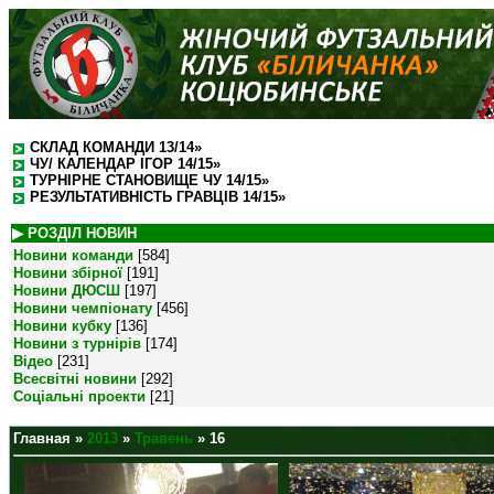
СКЛАД КОМАНДИ 13/14»
ЧУ/ КАЛЕНДАР ІГОР 14/15»
ТУРНІРНЕ СТАНОВИЩЕ ЧУ 14/15»
РЕЗУЛЬТАТИВНІСТЬ ГРАВЦІВ 14/15»
▶ РОЗДІЛ НОВИН
Новини команди
[584]
Новини збірної
[191]
Новини ДЮСШ
[197]
Новини чемпіонату
[456]
Новини кубку
[136]
Новини з турнірів
[174]
Відео
[231]
Всесвітні новини
[292]
Соціальні проекти
[21]
Главная
»
2013
»
Травень
»
16