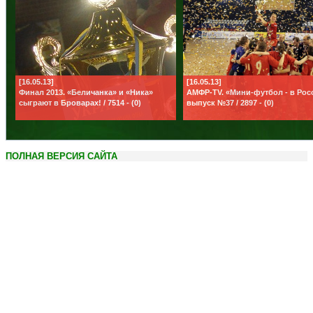
[16.05.13]
[16.05.13]
Финал 2013. «Беличанка» и «Ника»
АМФР-TV. «Мини-футбол - в Рос
сыграют в Броварах! / 7514 - (0)
выпуск №37 / 2897 - (0)
ПОЛНАЯ ВЕРСИЯ САЙТА