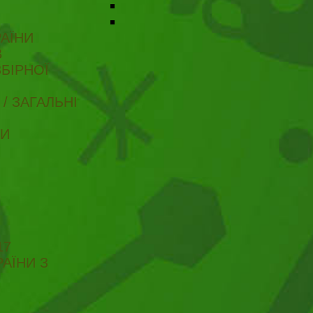
АЇНИ
В
БІРНОЇ
/ ЗАГАЛЬНІ
ТИ
17
АЇНИ З