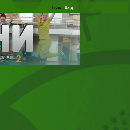
Гість
|
Вхід