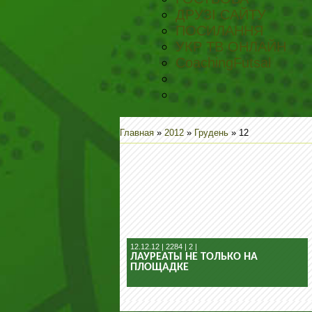
ДРУЗІ САЙТУ
ПОСИЛАННЯ
УКР ТВ ОНЛАЙН
CoachingFutsal
Главная
»
2012
»
Грудень
»
12
12.12.12 | 2284 | 2 |
ЛАУРЕАТЫ НЕ ТОЛЬКО НА
ПЛОЩАДКЕ