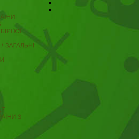
АЇНИ
В
БІРНОЇ
/ ЗАГАЛЬНІ
ТИ
17
АЇНИ З