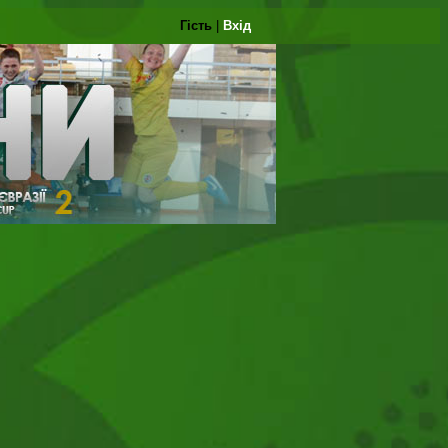
Гість
|
Вхід