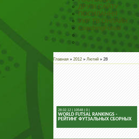
ДРУЗІ САЙТУ
ПОСИЛАННЯ
УКР ТВ ОНЛАЙН
CoachingFutsal
Главная
»
2012
»
Лютий
»
28
28.02.12 | 10548 | 0 |
WORLD FUTSAL RANKINGS -
РЕЙТИНГ ФУТЗАЛЬНЫХ СБОРНЫХ