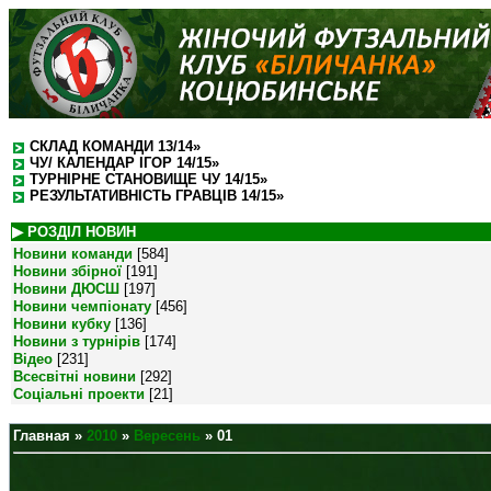
СКЛАД КОМАНДИ 13/14»
ЧУ/ КАЛЕНДАР ІГОР 14/15»
ТУРНІРНЕ СТАНОВИЩЕ ЧУ 14/15»
РЕЗУЛЬТАТИВНІСТЬ ГРАВЦІВ 14/15»
▶ РОЗДІЛ НОВИН
Новини команди
[584]
Новини збірної
[191]
Новини ДЮСШ
[197]
Новини чемпіонату
[456]
Новини кубку
[136]
Новини з турнірів
[174]
Відео
[231]
Всесвітні новини
[292]
Соціальні проекти
[21]
Главная
»
2010
»
Вересень
»
01