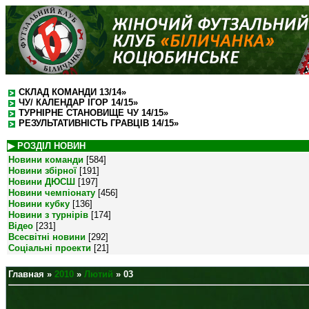
СКЛАД КОМАНДИ 13/14»
ЧУ/ КАЛЕНДАР ІГОР 14/15»
ТУРНІРНЕ СТАНОВИЩЕ ЧУ 14/15»
РЕЗУЛЬТАТИВНІСТЬ ГРАВЦІВ 14/15»
▶ РОЗДІЛ НОВИН
Новини команди
[584]
Новини збірної
[191]
Новини ДЮСШ
[197]
Новини чемпіонату
[456]
Новини кубку
[136]
Новини з турнірів
[174]
Відео
[231]
Всесвітні новини
[292]
Соціальні проекти
[21]
Главная
»
2010
»
Лютий
»
03