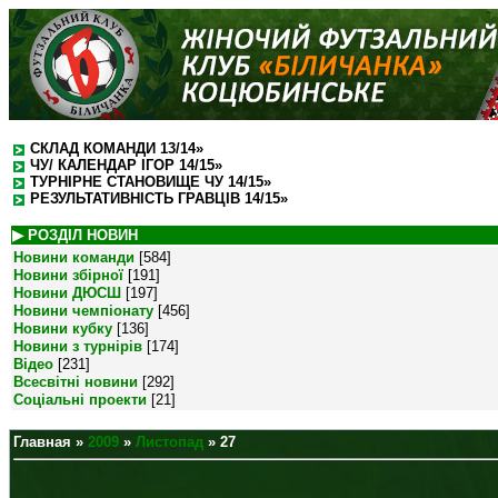
СКЛАД КОМАНДИ 13/14»
ЧУ/ КАЛЕНДАР ІГОР 14/15»
ТУРНІРНЕ СТАНОВИЩЕ ЧУ 14/15»
РЕЗУЛЬТАТИВНІСТЬ ГРАВЦІВ 14/15»
▶ РОЗДІЛ НОВИН
Новини команди
[584]
Новини збірної
[191]
Новини ДЮСШ
[197]
Новини чемпіонату
[456]
Новини кубку
[136]
Новини з турнірів
[174]
Відео
[231]
Всесвітні новини
[292]
Соціальні проекти
[21]
Главная
»
2009
»
Листопад
»
27