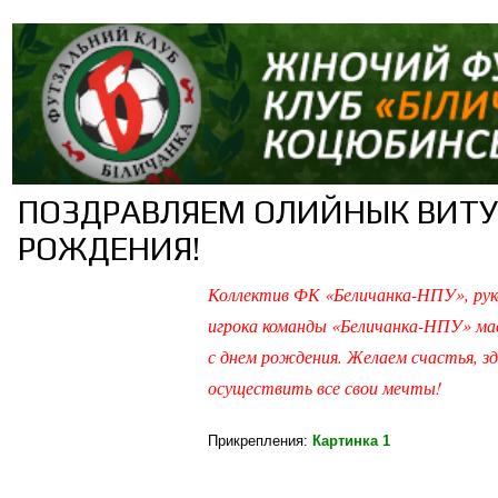
ПОЗДРАВЛЯЕМ ОЛИЙНЫК ВИТУ
РОЖДЕНИЯ!
Коллектив ФК «Беличанка-НПУ», рук
игрока команды «Беличанка-НПУ» м
с днем рождения. Желаем счастья, зд
осуществить все свои мечты!
Прикрепления
:
Картинка 1