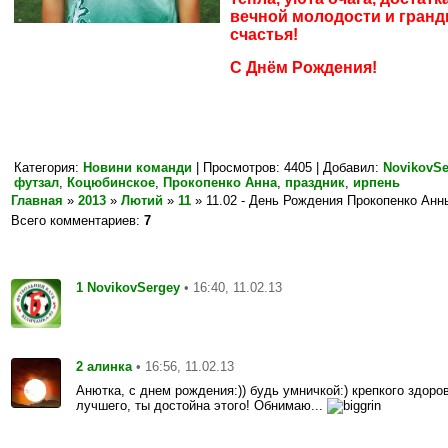
вечной молодости и гранд
счастья!
С Днём Рождения!
Категория
:
Новини команди
|
Просмотров
: 4405 |
Добавил
:
NovikovSe
футзал
,
Коцюбинское
,
Прокопенко Анна
,
праздник
,
ирпень
Главная
»
2013
»
Лютий
»
11
» 11.02 - День Рождения Прокопенко Анн
Всего комментариев
:
7
1
• 16:40, 11.02.13
NovikovSergey
2
• 16:56, 11.02.13
алинка
Анютка, с днем рождения:)) будь умничкой:) крепкого здоров
лучшего, ты достойна этого! Обнимаю...