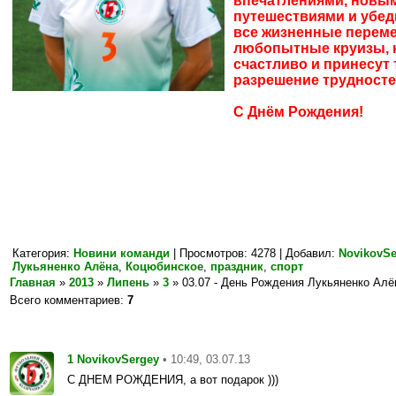
впечатлениями, новым
путешествиями и убе
все жизненные переме
любопытные круизы, 
счастливо и принесут 
разрешение трудносте
С Днём Рождения!
Категория
:
Новини команди
|
Просмотров
: 4278 |
Добавил
:
NovikovSe
Лукьяненко Алёна
,
Коцюбинское
,
праздник
,
спорт
Главная
»
2013
»
Липень
»
3
» 03.07 - День Рождения Лукьяненко Ал
Всего комментариев
:
7
1
• 10:49, 03.07.13
NovikovSergey
С ДНЕМ РОЖДЕНИЯ, а вот подарок )))