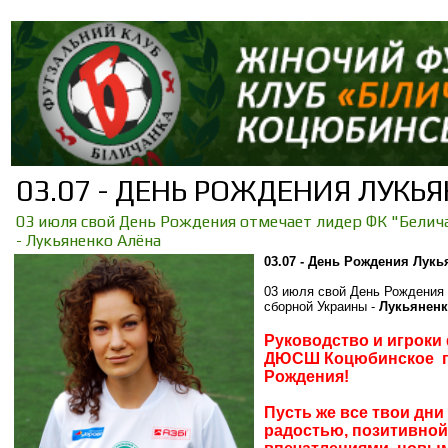
03.07 - ДЕНЬ РОЖДЕНИЯ ЛУКЬ
03 июля свой День Рождения отмечает лидер ФК "Белич
- Лукьяненко Алёна
03.07 - День Рождения Лук
0
3 июля свой День Рождения
сборной Украины
-
Лукьяненк
Руководство и игроки
ДЮСШ Коцюбинское п
Рождения!
Пусть же все твои дн
радостью, позитивно