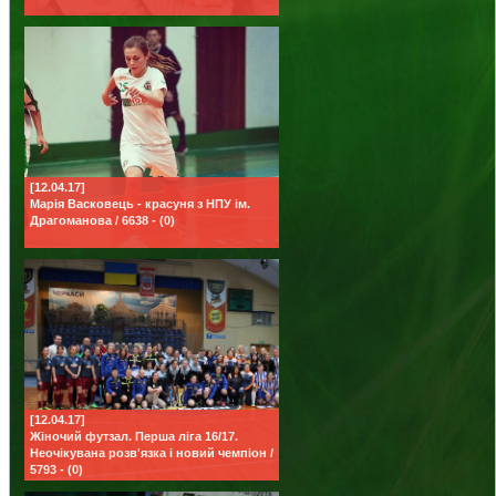
[12.04.17]
Марія Васковець - красуня з НПУ ім.
Драгоманова / 6638 - (0)
[12.04.17]
Жіночий футзал. Перша ліга 16/17.
Неочікувана розв'язка і новий чемпіон /
5793 - (0)