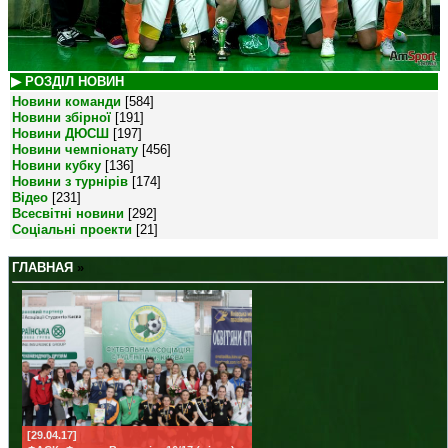
▶ РОЗДІЛ НОВИН
Новини команди
[584]
Новини збірної
[191]
Новини ДЮСШ
[197]
Новини чемпіонату
[456]
Новини кубку
[136]
Новини з турнірів
[174]
Відео
[231]
Всесвітні новини
[292]
Соціальні проекти
[21]
ГЛАВНАЯ
»
[29.04.17]